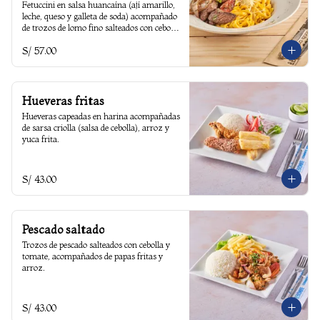
Fetuccini en salsa huancaína (ají amarillo, 
leche, queso y galleta de soda) acompañado 
de trozos de lomo fino salteados con cebolla 
y tomate.
S/ 57.00
Hueveras fritas
Hueveras capeadas en harina acompañadas 
de sarsa criolla (salsa de cebolla), arroz y 
yuca frita.
S/ 43.00
Pescado saltado
Trozos de pescado salteados con cebolla y 
tomate, acompañados de papas fritas y 
arroz.
S/ 43.00