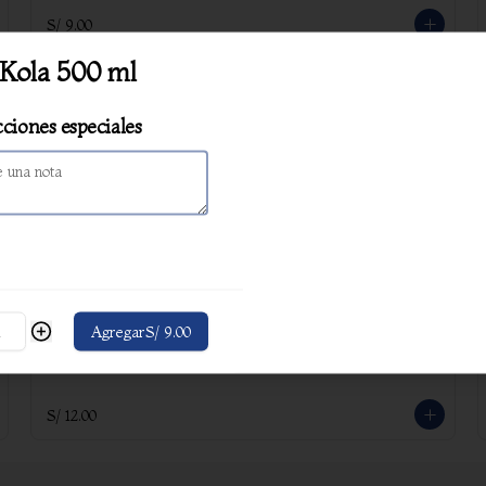
S/ 9.00
 Kola 500 ml
Coca Cola Zero 500 ml
cciones especiales
S/ 9.00
Limonada (500 ml)
Bebida a base de jugo de limón y 
Agregar
S/ 9.00
azúcar.
S/ 12.00