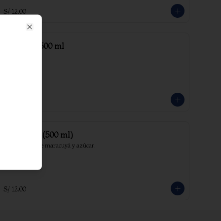
S/ 12.00
Close
Inca Kola 500 ml
S/ 9.00
Maracuýa (500 ml)
Bebida a base de maracuyá y azúcar.
S/ 12.00