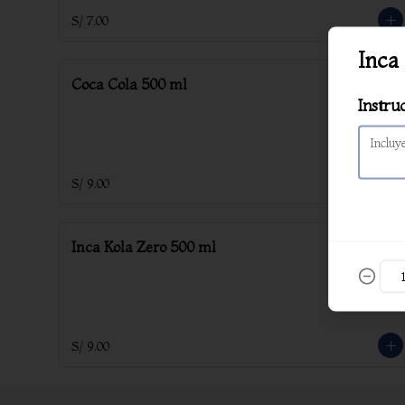
S/ 7.00
Inca
Coca Cola 500 ml
Instru
S/ 9.00
Inca Kola Zero 500 ml
S/ 9.00