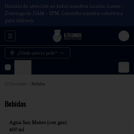
Horario de atención en todos nuestros locales: Lunes -
Domingo de 11AM - 5PM. Consulta nuestra cobertura
para delivery.
Abrir menu de navegación
Login
¿Dónde quieres pedir?
Bebidas
El Escondite
Bebidas
Bebidas
Agua San Mateo (con gas)
600 ml