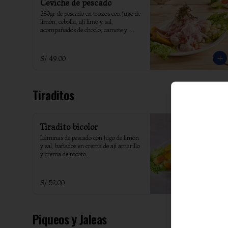
Ceviche de pescado
280gr de pescado en trozos con jugo de 
limón, cebolla, ají limo y sal, 
acompañados de choclo, camote y 
yuyo.
S/ 49.00
Tiraditos
Tiradito bicolor
Láminas de pescado con jugo de limón 
y sal, bañados en crema de ají amarillo 
y crema de rocoto.
S/ 52.00
Piqueos y Jaleas