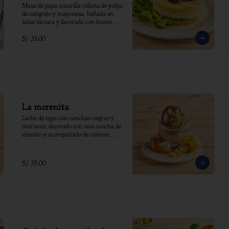
Masa de papa amarilla rellena de pulpa 
de cangrejo y mayonesa, bañada en 
salsa tártara y decorada con huevo, 
aceituna, lechuga, ají amarillo y 
S/ 33.00
pimiento.
La morenita
Leche de tigre con conchas negras y 
mariscos, decorado con una concha de 
abanico y acompañado de camote, 
choclo, yuyo frito.
S/ 35.00