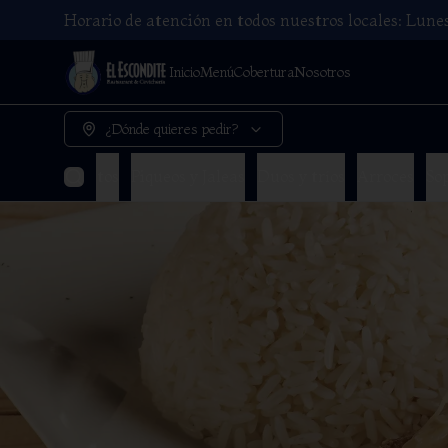
Horario de atención en todos nuestros locales: Lun
Inicio
Menú
Cobertura
Nosotros
¿Dónde quieres pedir?
viches
Tiraditos
Piqueos y Jaleas
Duos y tríos
Arroces
So