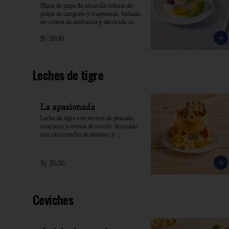
Masa de papa de amarilla rellena de 
pulpa de cangrejo y mayonesa, bañada 
en crema de aceitunas y decorada con 
palta y tomate.
S/ 33.00
Leches de tigre
La apasionada
Leche de tigre con trozos de pescado, 
mariscos y crema de rocoto, decorado 
con una concha de abanico y 
acompañado de camote, choclo, yuyo 
frito.
S/ 35.00
Ceviches