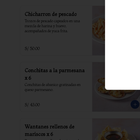
Chicharron de pescado
Trozos de pescado capeados en una 
mezcla de harina y huevo, 
acompañados de yuca frita.
S/ 50.00
Conchitas a la parmesana
x 6
Conchitas de abanico gratinadas en 
queso parmesano.
S/ 43.00
Wantanes rellenos de
mariscos x 6