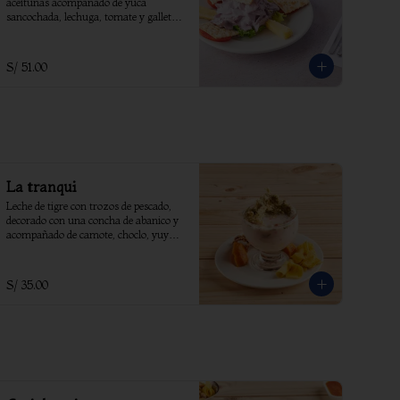
aceitunas acompañado de yuca 
sancochada, lechuga, tomate y galleta 
de soda.
S/ 51.00
La tranqui
Leche de tigre con trozos de pescado, 
decorado con una concha de abanico y 
acompañado de camote, choclo, yuyo 
frito.
S/ 35.00