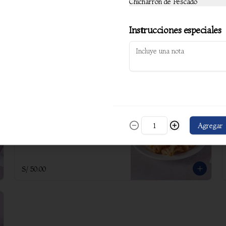
Chicharrón de Pescado
Chicharron mixto
Instrucciones especiales
Trozos de pescado y mariscos capeados 
en una mezcla de harina y huevo, 
acompañados de yuca frita.
S/ 52.00
Jalea de pescado
Trozos de pescado capeados en una 
Agregar
mezcla de harina y huevo, 
acompañados de sarsa criolla (salsa de 
cebolla) y yuca frita.
S/ 50.00