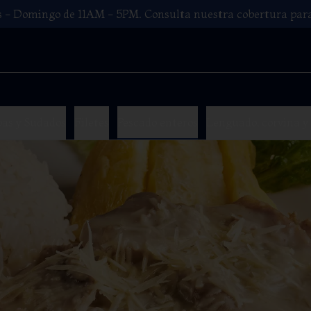
es - Domingo de 11AM - 5PM. Consulta nuestra cobertura para
pas y Sudados
Filetes
Pescado enteros
Lenguado, corvina y