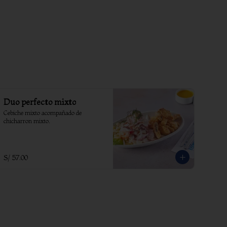
Duo perfecto mixto
Cebiche mixto acompañado de 
chicharron mixto.
S/ 57.00