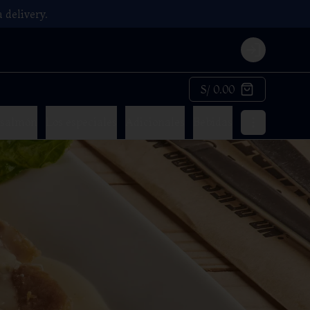
 delivery.
Login
S/ 0.00
 salmón
Los especiales
Adicionales
Bebidas