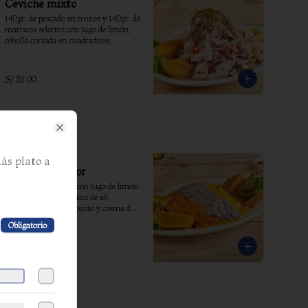
Ceviche mixto
140gr. de pescado en trozos y 140gr. de 
mariscos selectos con jugo de limón, 
cebolla cortada en cuadraditos, 
culantro, ají limo y sal, acompañados 
de choclo, camote y yuyo.
S/ 51.00
Close
ás plato a
Tiradito tricolor
Láminas de pescado con jugo de limón 
y sal, bañados en crema de ají 
amarillo, crema de rocoto y crema de 
aceitunas.
Obligatorio
S/ 54.00