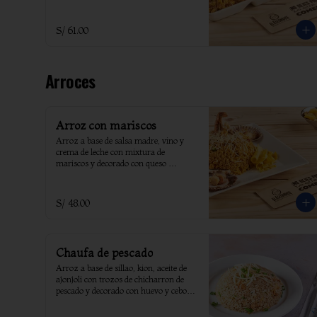
S/ 61.00
Arroces
Arroz con mariscos
Arroz a base de salsa madre, vino y 
crema de leche con mixtura de 
mariscos y decorado con queso 
parmesano.
S/ 48.00
Chaufa de pescado
Arroz a base de sillao, kion, aceite de 
ajonjoli con trozos de chicharron de 
pescado y decorado con huevo y cebolla 
china.