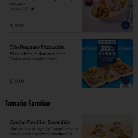
Cusqueña

Dorada 330  ml
S/ 62.00
Trío Pesquero Promoción
Trío de cebiche, chicharrón y chaufa. 
Pueden ser de pescado o mixto.
S/ 61.00
Tamaño Familiar
Combo Familiar Escondido
1 litro de leche de tigre "La Tranqui", tiradito 
bicolor, arroz amoramar, conchitas a la 