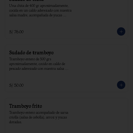
Una chita de 400 gr aproximadamente, 
cocida en un caldo aderezado con nuestra 
salsa madre, acompañada de yucas 
sancochadas y arroz
S/ 76.00
Sudado de tramboyo
Tramboyo entero de 500 grs 
aproximadamente, cocido en caldo de 
pescado aderezado con nuestra salsa 
madre, acompañado de yucas sancochadas 
y arroz.
S/ 50.00
Tramboyo frito
Tramboyo entero acompañado de sarsa 
criolla (salsa de cebolla), arroz y yucas 
doradas.