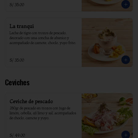
S/ 35.00
La tranqui
Leche de tigre con trozos de pescado, 
decorado con una concha de abanico y 
acompañado de camote, choclo, yuyo frito.
S/ 35.00
Ceviches
Ceviche de pescado
280gr de pescado en trozos con jugo de 
limón, cebolla, ají limo y sal, acompañados 
de choclo, camote y yuyo.
S/ 49.00