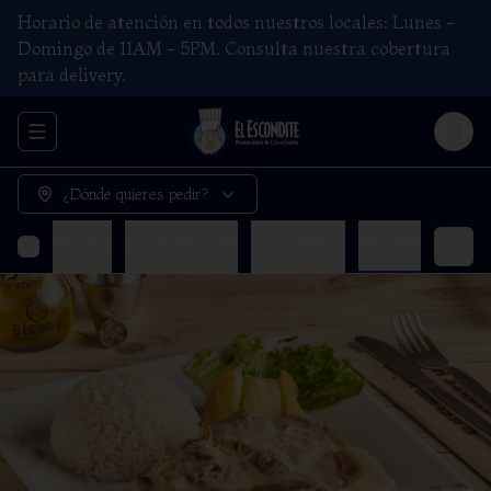
Horario de atención en todos nuestros locales: Lunes -
Domingo de 11AM - 5PM. Consulta nuestra cobertura
para delivery.
Abrir menu de navegación
Login
¿Dónde quieres pedir?
vina y salmón
Los especiales
Adicionales
Bebidas