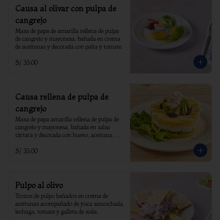
Causa al olivar con pulpa de
cangrejo
Masa de papa de amarilla rellena de pulpa 
de cangrejo y mayonesa, bañada en crema 
de aceitunas y decorada con palta y tomate.
S/ 33.00
Causa rellena de pulpa de
cangrejo
Masa de papa amarilla rellena de pulpa de 
cangrejo y mayonesa, bañada en salsa 
tártara y decorada con huevo, aceituna, 
lechuga, ají amarillo y pimiento.
S/ 33.00
Pulpo al olivo
Trozos de pulpo bañados en crema de 
aceitunas acompañado de yuca sancochada, 
lechuga, tomate y galleta de soda.