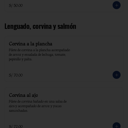
S/ 50.00
Lenguado, corvina y salmón
Corvina a la plancha
Filete de corvina a la plancha acompañado 
de arroz y ensalada de lechuga, tomate, 
pepinillo y palta.
S/ 70.00
Corvina al ajo
Filete de corvina bañado en una salsa de 
ajos y acompañado de arroz y yucas 
sancochadas.
S/ 72.00