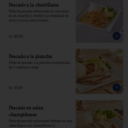
Pescado a la chorrillana
Filete de pescado enharinado en una salsa 
de aji amarillo y cebolla y acompañado de 
arroz y yucas sancochadas.
S/ 45.00
Pescado a la plancha
Filete de pescado a la plancha acompañado 
de 2 toppings a elegir
S/ 43.00
Pescado en salsa
champiñones
Filete de pescado enharinado bañado en una 
salsa blanca con champiñones y 